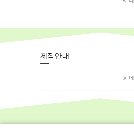
※ 
제작안내
—
※ 