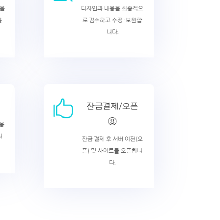
맵을
디자인과 내용을 최종적으
을
로 검수하고 수정ㆍ보완합
니다.

잔금결제/오픈
⑧
내용
니
잔금 결제 후 서버 이전(오
픈) 및 사이트를 오픈합니
다.